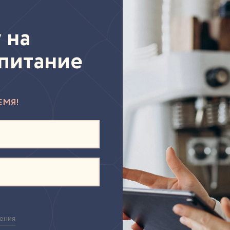
 на
питание
ЕМЯ!
шения