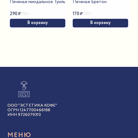
Печенье миндальное Туиль
Печенье Бретон
290
₽
170
₽
100 г
100 г
В корзину
В корзину
ООО "ЭСТЕТИКА КОФЕ"
ОГРН 1247700466188
ИНН 9726079310
МЕНЮ