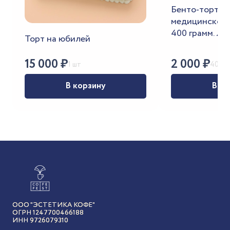
Бенто-торт к
медицинского
400 грамм. Лю
Торт на юбилей
15 000
₽
2 000
₽
1 шт
400 г
В корзину
В ко
ООО "ЭСТЕТИКА КОФЕ"
ОГРН 1247700466188
ИНН 9726079310