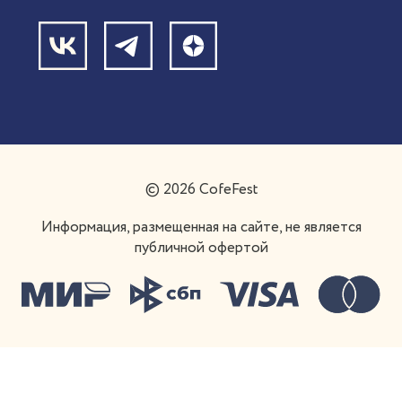
Оставить отзыв
Кофе в зернах
Открыть кофейню в мед. учреждении
Написать в поддержку
Франшиза
© 2026 CofeFest
Информация, размещенная на сайте, не является
публичной офертой