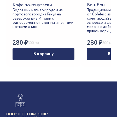
Бон-Бон
Кофе по-генуэзски
Традиционный к
Бодрящий напиток родом из
от Cofefest из И
портового городка Генуя на
сочетающий в се
северо-запале Италии с
эспрессо и слад
одновременно нежными и пряными
молока с добавле
нотками аниса.
пряной корицы.
280
₽
280
₽
300 мл
300 мл
В корзину
В ко
ООО "ЭСТЕТИКА КОФЕ"