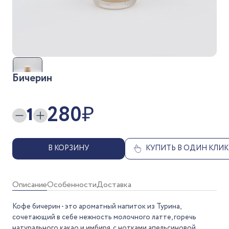
Бичерин
280
₽
1
В КОРЗИНУ
КУПИТЬ В ОДИН КЛИК
Описание
Особенности
Доставка
Кофе бичерин - это ароматный напиток из Турина,
сочетающий в себе нежность молочного латте, горечь
натурального какао и имбиря, с нотками апельсиновой