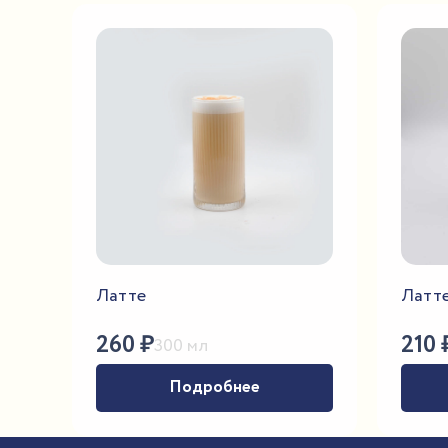
Латте
Латте
260
₽
210
300 мл
Подробнее