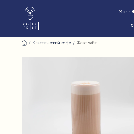
Мы CO
О
Классический кофе
Флэт уайт