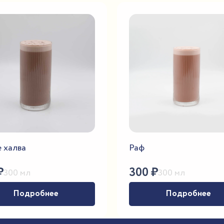
 халва
Раф
₽
300
₽
300 мл
300 мл
Подробнее
Подробнее