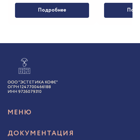
Подробнее
Подр
ООО "ЭСТЕТИКА КОФЕ"
ОГРН 1247700466188
ИНН 9726079310
МЕНЮ
Акции и бонусы
ДОКУМЕНТАЦИЯ
Авторский кофе