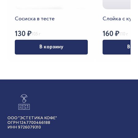
Сосиска в тесте
Слойка с кури
130
₽
160
₽
105 г
110 г
В корзину
В ко
ООО "ЭСТЕТИКА КОФЕ"
ОГРН 1247700466188
ИНН 9726079310