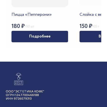
Пицца «Пепперони»
Слойка с ветч
180
₽
150
₽
100 шт
105 г
Подробнее
В ко
ООО "ЭСТЕТИКА КОФЕ"
ОГРН 1247700466188
ИНН 9726079310