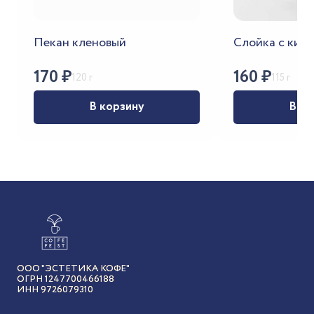
Пекан кленовый
Слойка с киви
170
₽
160
₽
120 г
115 г
В корзину
В ко
ООО "ЭСТЕТИКА КОФЕ"
ОГРН 1247700466188
ИНН 9726079310