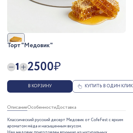
Торт "Медовик"
2500
₽
1
В КОРЗИНУ
КУПИТЬ В ОДИН КЛИК
Описание
Особенности
Доставка
Классический русский десерт Медовик от CofeFest с ярким
ароматом мёда и насыщенным вкусом.
Наш медовик приготовлен вручную из натуральных