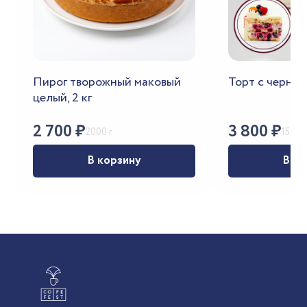
Пирог творожный маковый
Торт с черно
целый, 2 кг
2 700
₽
3 800
₽
2000 г
1500 г
В корзину
В ко