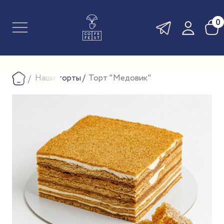
0
Наши торты
Торт "Медовик"