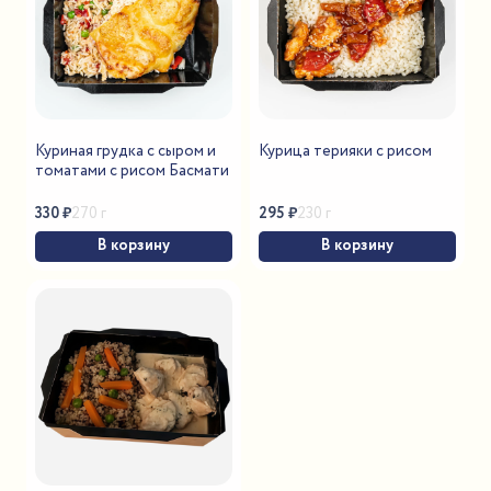
Куриная грудка с сыром и
Курица терияки с рисом
томатами с рисом Басмати
330
₽
295
₽
270 г
230 г
В корзину
В корзину