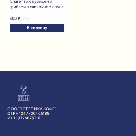
Спагетти с курицей и
грибами в сливочном соусе
300
₽
275 г
В корзину
ООО "ЭСТЕТИКА КОФЕ"
ОГРН 1247700466188
ИНН 9726079310