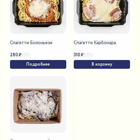
Спагетти Болоньезе
Спагетти Карбонара
280
₽
310
₽
275 г
275 г
Подробнее
В корзину