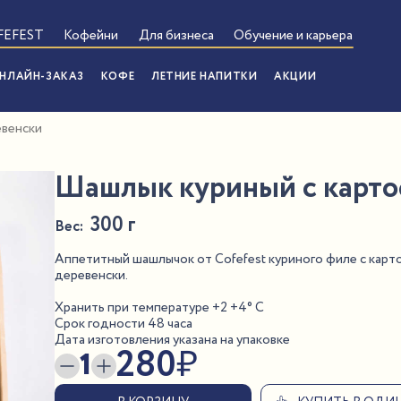
FEFEST
Кофейни
Для бизнеса
Обучение и карьера
НЛАЙН-ЗАКАЗ
КОФЕ
ЛЕТНИЕ НАПИТКИ
АКЦИИ
евенски
Шашлык куриный с карто
300 г
Вес:
Аппетитный шашлычок от Cofefest куриного филе с карт
деревенски.
Хранить при температуре +2 +4° С
Срок годности 48 часа
Дата изготовления указана на упаковке
280
₽
1