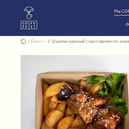
Мы CO
О
Горячее
Шашлык куриный с картофелем по-дер