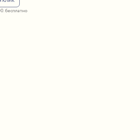
Н КЛИК
:00. бесплатно
о