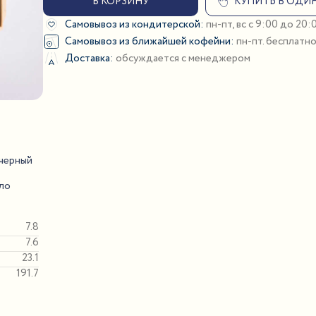
В КОРЗИНУ
КУПИТЬ В ОДИ
Самовывоз из кондитерской:
пн-пт, вс с 9:00 до 20
Самовывоз из ближайшей кофейни:
пн-пт. бесплатн
Доставка:
обсуждается с менеджером
 черный
сло
7.8
7.6
23.1
191.7