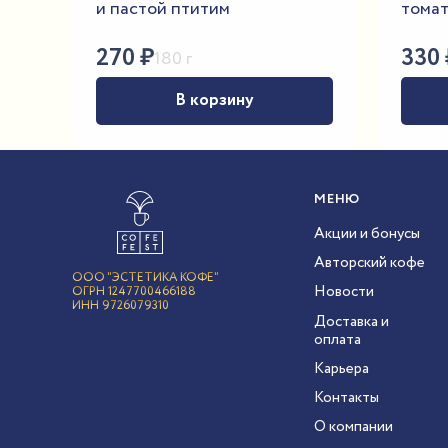
и пастой птитим
томат
270
₽
330
180 г
В корзину
МЕНЮ
Акции и бонусы
Авторский кофе
ООО "ЭСТЕТИКА КОФЕ"
Новости
ОГРН 1247700466188
ИНН 9726079310
Доставка и
оплата
Карьера
Контакты
О компании