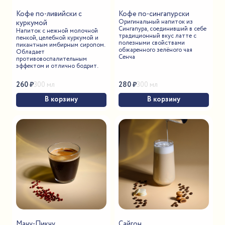
Кофе по-ливийски с
Кофе по-сингапурски
Оригинальный напиток из
куркумой
Сингапура, соединивший в себе
Напиток с нежной молочной
традиционный вкус латте с
пенкой, целебной куркумой и
полезными свойствами
пикантным имбирным сиропом.
обжаренного зелёного чая
Обладает
Сенча
противовоспалительным
эффектом и отлично бодрит.
260
₽
280
₽
300 мл
300 мл
В корзину
В корзину
Мачу-Пикчу
Сайгон