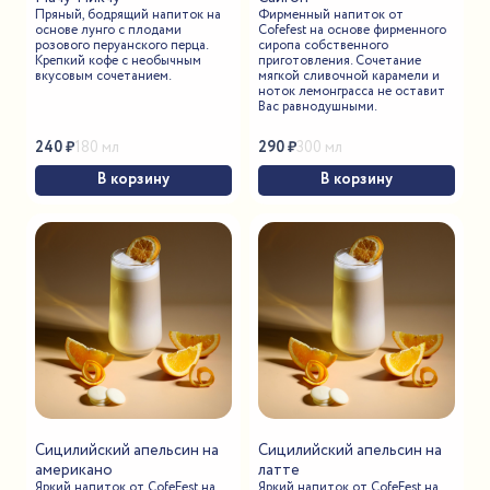
Пряный, бодрящий напиток на
Фирменный напиток от
основе лунго с плодами
Cofefest на основе фирменного
розового перуанского перца.
сиропа собственного
Крепкий кофе с необычным
приготовления. Сочетание
вкусовым сочетанием.
мягкой сливочной карамели и
ноток лемонграсса не оставит
Вас равнодушными.
240
₽
290
₽
180 мл
300 мл
В корзину
В корзину
Сицилийский апельсин на
Сицилийский апельсин на
американо
латте
Яркий напиток от CofeFest на
Яркий напиток от CofeFest на