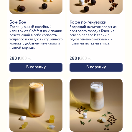
Бон-Бон
Кофе по-генуэзски
Традиционный кофейный
Бодрящий напиток родом из
напиток от Cofefest из Испании
портового городка Генуя на
сочетающий в себе крепость
северо-запале Италии с
эспрессо и сладость сгущённого
одновременно нежными и
молока с добавлением какао и
пряными нотками аниса.
пряной корицы.
280
₽
280
₽
300 мл
300 мл
В корзину
В корзину