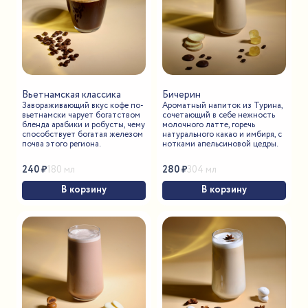
Вьетнамская классика
Бичерин
Завораживающий вкус кофе по-
Ароматный напиток из Турина,
вьетнамски чарует богатством
сочетающий в себе нежность
бленда арабики и робусты, чему
молочного латте, горечь
способствует богатая железом
натурального какао и имбиря, с
почва этого региона.
нотками апельсиновой цедры.
240
₽
280
₽
180 мл
304 мл
В корзину
В корзину