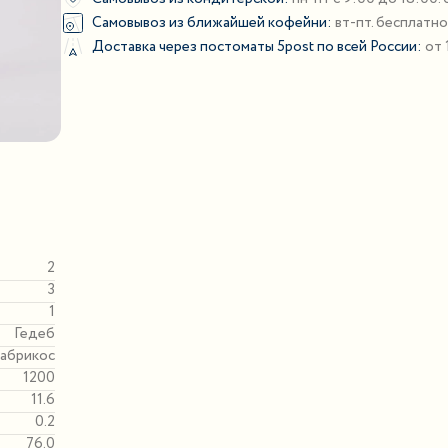
Самовывоз из ближайшей кофейни:
вт-пт. бесплатн
Доставка через постоматы 5post по всей России:
от 
2
3
1
Гедеб
 абрикос
1200
11.6
0.2
76.0