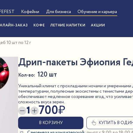
FEFEST
Кофейни
Для бизнеса
Обучение и карьера
НЛАЙН-ЗАКАЗ
КОФЕ
ЛЕТНИЕ НАПИТКИ
АКЦИИ
б 10 шт по 12 г
Дрип-пакеты Эфиопия Геде
120 шт
Кол-во:
ПОКАЗАТЬ ПОСТОМАТЫ
Уникальный климат с прохладными ночами и умеренными
температурами, полулесные экосистемы с тенистыми де
обеспечивают медленное созревание ягод, что усиливает
сложность вкуса зерен.
700
₽
1
В КОРЗИНУ
КУПИТЬ В ОДИ
Самовывоз из кондитерской:
пн-пт с 9:00 до 18:00.