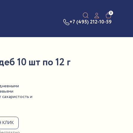
0
+7 (495) 212-10-59
б 10 шт по 12 г
 дневными
ревьями
 сахаристость и
Н КЛИК
 бесплатно