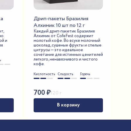
ка
Дрип-пакеты Бразилия
Алхимик 10 шт по 12 г
т,
Каждый дрип-пакетик Бразилия
но
Алхимик от CofeFest содержит
ой и
молотый кофе. Во всуке молочный
ля
шоколад, сушеные фрукты и спелые
цитрусы — это идеальное
сочетание для истинных ценителей
легкого, ненавязчивого и чистого
ь
кофе.
Кислотность
Сладость
Горечь
700
₽
120 г
В корзину