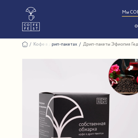
Мы CO
О
Кофе в дрип-пакетах
Дрип-пакеты Эфиопия Геде