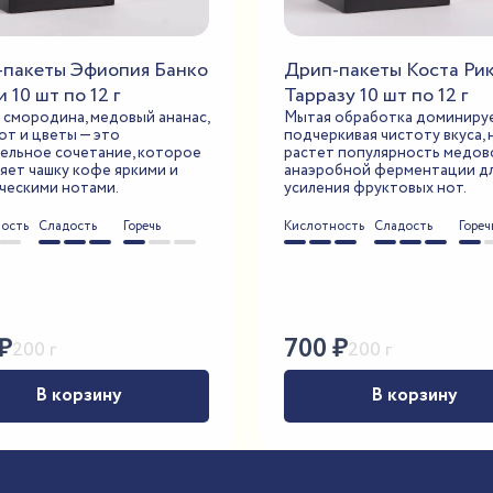
-пакеты Эфиопия Банко
Дрип-пакеты Коста Ри
 10 шт по 12 г
Тарразу 10 шт по 12 г
 смородина, медовый ананас,
Мытая обработка доминируе
от и цветы — это
подчеркивая чистоту вкуса, 
ельное сочетание, которое
растет популярность медов
яет чашку кофе яркими и
анаэробной ферментации д
ческими нотами.
усиления фруктовых нот.
ость
Сладость
Горечь
Кислотность
Сладость
Гореч
₽
700
₽
200 г
200 г
В корзину
В корзину