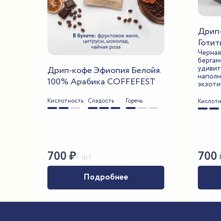
Дрип
Готити
Черная
бергам
удивит
Дрип-кофе Эфиопия Белойя.
наполн
100% Арабика COFFEFEST
экзоти
Кислотность
Сладость
Горечь
Кислотн
700
₽
700
1 шт
Подробнее