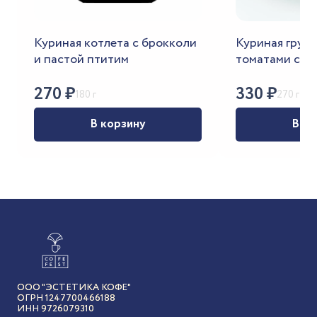
Куриная котлета с брокколи
Куриная грудк
и пастой птитим
томатами с р
270
₽
330
₽
180 г
270 г
В корзину
В ко
ООО "ЭСТЕТИКА КОФЕ"
ОГРН 1247700466188
ИНН 9726079310