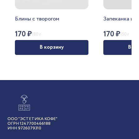
Блины с творогом
Запеканка из 
170
₽
170
₽
180 г
150 г
В корзину
В ко
ООО "ЭСТЕТИКА КОФЕ"
ОГРН 1247700466188
ИНН 9726079310