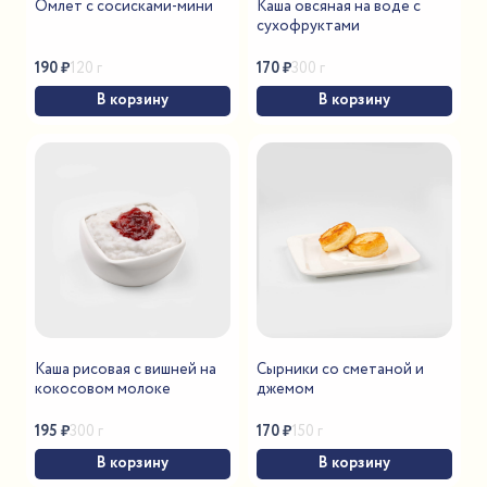
Омлет с сосисками-мини
Каша овсяная на воде с
сухофруктами
190
₽
170
₽
120 г
300 г
В корзину
В корзину
Каша рисовая с вишней на
Сырники со сметаной и
кокосовом молоке
джемом
195
₽
170
₽
300 г
150 г
В корзину
В корзину