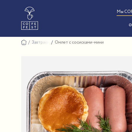
Мы CO
О
Завтраки
Омлет с сосисками-мини