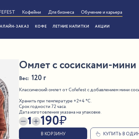
FEFEST
Кофейни
Для бизнеса
Обучение и карьера
НЛАЙН-ЗАКАЗ
КОФЕ
ЛЕТНИЕ НАПИТКИ
АКЦИИ
Омлет с сосисками-мини
120 г
Вес:
Классический омлет от Cofefest с добавлением мини сос
Хранить при температуре +2+4 °С.
Срок годности 72 часа.
Дата изготовления указана на упаковке.
190
₽
1
В КОРЗИНУ
КУПИТЬ В ОДИ