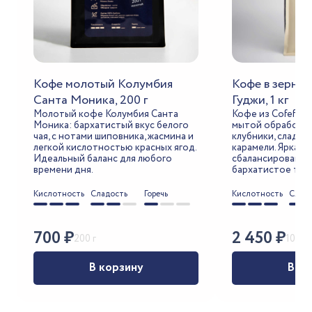
Кофе молотый Колумбия
Кофе в зерна
Санта Моника, 200 г
Гуджи, 1 кг
Молотый кофе Колумбия Санта
Кофе из Cofefst 
Моника: бархатистый вкус белого
мытой обработки
чая, с нотами шиповника, жасмина и
клубники, сладки
легкой кислотностью красных ягод.
карамели. Яркая, 
Идеальный баланс для любого
сбалансированна
времени дня.
бархатистое тел
Кислотность
Сладость
Горечь
Кислотность
Сладо
700
₽
2 450
₽
200 г
1000 г
В корзину
В ко