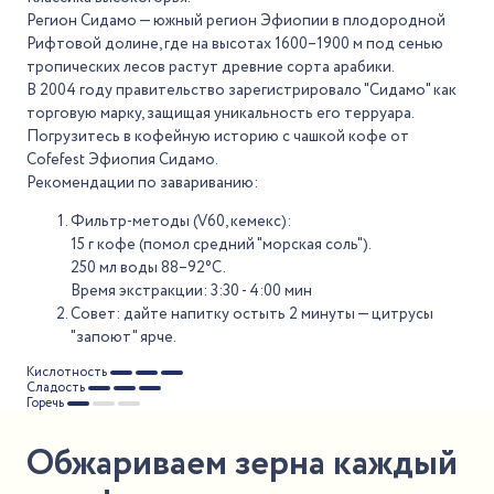
Регион Сидамо — южный регион Эфиопии в плодородной
Рифтовой долине, где на высотах 1600–1900 м под сенью
тропических лесов растут древние сорта арабики.
В 2004 году правительство зарегистрировало "Сидамо" как
торговую марку, защищая уникальность его терруара.
Погрузитесь в кофейную историю с чашкой кофе от
Cofefest Эфиопия Сидамо.
Рекомендации по завариванию:
Фильтр-методы (V60, кемекс):
15 г кофе (помол средний "морская соль").
250 мл воды 88–92°C.
Время экстракции: 3:30 - 4:00 мин
Совет: дайте напитку остыть 2 минуты — цитрусы
"запоют" ярче.
Кислотность
Сладость
Горечь
Обжариваем зерна каждый