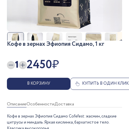
→
Кофе в зернах Эфиопия Сидамо, 1 кг
2450
₽
1
В КОРЗИНУ
КУПИТЬ В ОДИН КЛИК
Описание
Особенности
Доставка
Кофе в зернах Эфиопия Сидамо Cofefest: жасмин, сладкие
цитрусы и миндаль. Яркая кислинка, бархатистое тело.
Классика высокогорья.