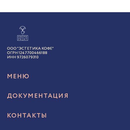
ООО "ЭСТЕТИКА КОФЕ"
ОГРН 1247700466188
ИНН 9726079310
МЕНЮ
Акции и бонусы
ДОКУМЕНТАЦИЯ
Авторский кофе
Политика конфиденциальности
Новости
КОНТАКТЫ
Договор оферты
Доставка и оплата
in@cofefest.ru