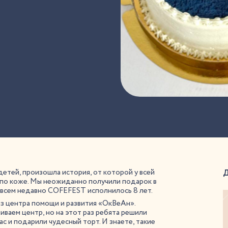
детей, произошла история, от которой у всей
по коже. Мы неожиданно получили подарок в
овсем недавно COFEFEST исполнилось 8 лет.
из центра помощи и развития «ОкВеАн».
ваем центр, но на этот раз ребята решили
ас и подарили чудесный торт. И знаете, такие