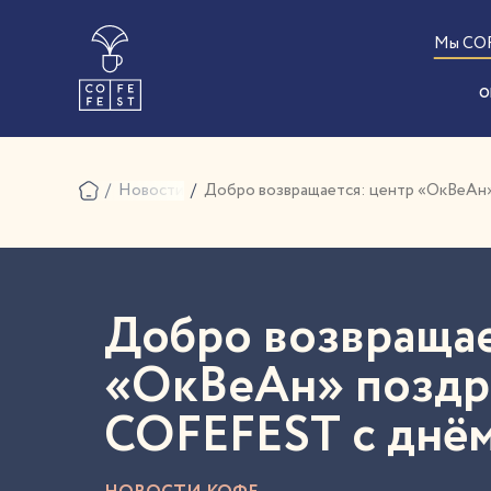
Мы CO
О
Новости
Добро возвращается: центр «ОкВеАн
Добро возвращае
«ОкВеАн» поздр
COFEFEST с днё