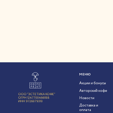
МЕНЮ
Акции и бонусы
Авторский кофе
ООО "ЭСТЕТИКА КОФЕ"
Новости
ОГРН 1247700466188
ИНН 9726079310
Доставка и
оплата