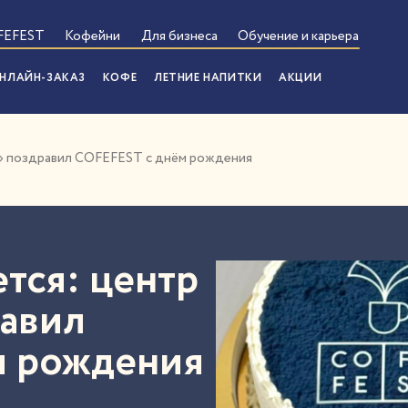
FEFEST
Кофейни
Для бизнеса
Обучение и карьера
НЛАЙН-ЗАКАЗ
КОФЕ
ЛЕТНИЕ НАПИТКИ
АКЦИИ
» поздравил COFEFEST с днём рождения
тся: центр
авил
м рождения