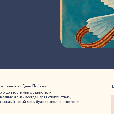
ас с великим Днём Победы!
 о ценности мира, единства и
в ваших домах всегда царят спокойствие,
 а каждый новый день будет наполнен светом и