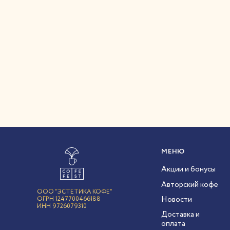
МЕНЮ
Акции и бонусы
Авторский кофе
ООО "ЭСТЕТИКА КОФЕ"
Новости
ОГРН 1247700466188
ИНН 9726079310
Доставка и
оплата