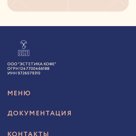
ООО "ЭСТЕТИКА КОФЕ"
ОГРН 1247700466188
ИНН 9726079310
МЕНЮ
Акции и бонусы
ДОКУМЕНТАЦИЯ
Авторский кофе
Политика конфиденциальности
Новости
КОНТАКТЫ