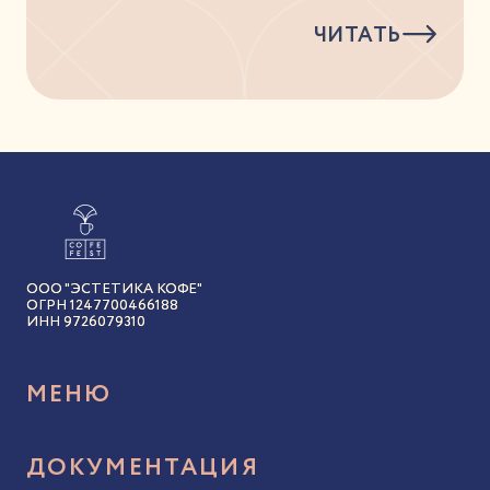
ЧИТАТЬ
ООО "ЭСТЕТИКА КОФЕ"
ОГРН 1247700466188
ИНН 9726079310
МЕНЮ
Акции и бонусы
ДОКУМЕНТАЦИЯ
Авторский кофе